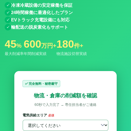
冷凍冷蔵設備の安定稼働を保証
24時間稼働に最適化したプラン
EVトラック充電設備にも対応
輸配送の脱炭素化もサポート
45
600
180
%
万円+
件+
最大削減率
年間削減実績
物流施設切替実績
✅ 完全無料・秘密厳守
物流・倉庫の削減額を確認
60秒で入力完了 → 専任担当者がご連絡
電気供給エリア
必須