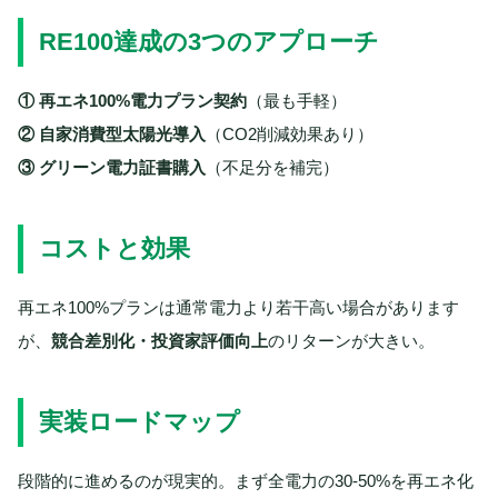
RE100達成の3つのアプローチ
① 再エネ100%電力プラン契約
（最も手軽）
② 自家消費型太陽光導入
（CO2削減効果あり）
③ グリーン電力証書購入
（不足分を補完）
コストと効果
再エネ100%プランは通常電力より若干高い場合があります
が、
競合差別化・投資家評価向上
のリターンが大きい。
実装ロードマップ
段階的に進めるのが現実的。まず全電力の30-50%を再エネ化